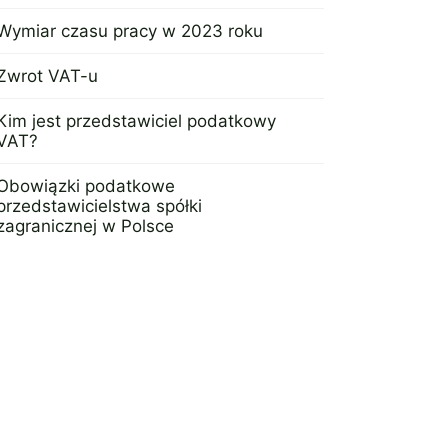
31 października 2024
Wymiar czasu pracy w 2023 roku
18 lipca 2023
Zwrot VAT-u
4 czerwca 2024
Kim jest przedstawiciel podatkowy
VAT?
16 maja 2024
Obowiązki podatkowe
przedstawicielstwa spółki
zagranicznej w Polsce
3 października 2023