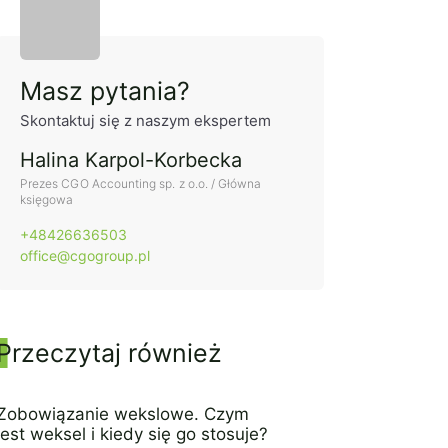
Panel boczny
Masz pytania?
Skontaktuj się z naszym ekspertem
Halina Karpol-Korbecka
Prezes CGO Accounting sp. z o.o. / Główna
księgowa
+48426636503
office@cgogroup.pl
Przeczytaj również
Zobowiązanie wekslowe. Czym
jest weksel i kiedy się go stosuje?