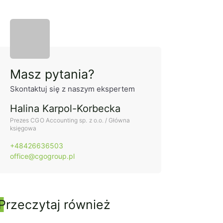
Panel boczny
Masz pytania?
Skontaktuj się z naszym ekspertem
Halina Karpol-Korbecka
Prezes CGO Accounting sp. z o.o. / Główna
księgowa
+48426636503
office@cgogroup.pl
Przeczytaj również