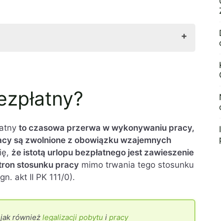
bezpłatny?
ezpłatnego?
ezpłatnego?
go
łatny
to czasowa przerwa w wykonywaniu pracy,
 na urlopie bezpłatnym
racy są zwolnione z obowiązku wzajemnych
u bezpłatnego pracownika
ię,
że istotą urlopu bezpłatnego jest zawieszenie
zeniem urlopu bezpłatnego
ron stosunku pracy
mimo trwania tego stosunku
 urlopu bezpłatnego
. akt II PK 111/0).
emat: Bezpłatne wolne
 jak również
legalizacji pobytu
i
pracy