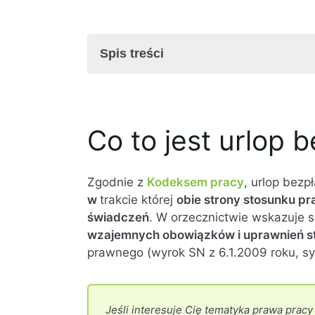
Spis treści
Co to jest urlop bezpłatny?
Co to jest urlop 
Jaki jest cel skorzystania z urlopu b
Komu przysługuje prawo do urlopu b
Warunki udzielenia urlopu bezpłatne
Zgodnie z
Kodeksem pracy
, urlop bezp
Sytuacja pracownika przebywającego
w
trakcie której
obie strony stosunku p
Sytuacja pracodawcy w czasie urlop
świadczeń
. W orzecznictwie wskazuje s
Obowiązki stron w związku z zakońc
wzajemnych obowiązków i uprawnień st
Najważniejsze informacje dotyczące
prawnego (wyrok SN z 6.1.2009 roku, sygn
Bezpłatne wolne – podsumowanie
FAQ – często zadawane pytania na t
Jeśli interesuje Cię tematyka prawa pracy