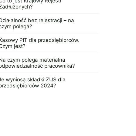
Co to jest Krajowy Rejestr
Zadłużonych?
20 lutego 2024
Działalność bez rejestracji – na
czym polega?
13 lutego 2024
Kasowy PIT dla przedsiębiorców.
Czym jest?
25 stycznia 2024
Na czym polega materialna
odpowiedzialność pracownika?
2 stycznia 2024
Ile wyniosą składki ZUS dla
przedsiębiorców 2024?
12 grudnia 2023