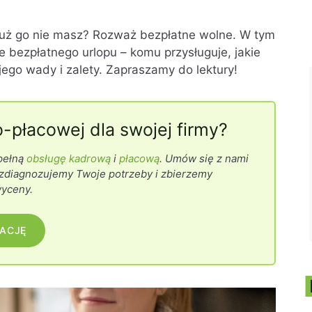
e już go nie masz? Rozważ bezpłatne wolne. W tym
e bezpłatnego urlopu – komu przysługuje, jakie
 jego wady i zalety. Zapraszamy do lektury!
-płacowej dla swojej firmy?
pełną
obsługę kadrową
i
płacową
. Umów się z nami
j zdiagnozujemy Twoje potrzeby i zbierzemy
wyceny.
TACJĘ