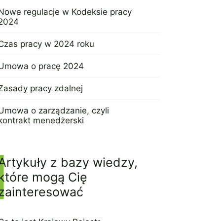
Nowe regulacje w Kodeksie pracy
2024
7 listopada 2023
Czas pracy w 2024 roku
28 września 2023
Umowa o pracę 2024
19 grudnia 2023
Zasady pracy zdalnej
6 stycznia 2024
Umowa o zarządzanie, czyli
kontrakt menedżerski
8 lutego 2024
Artykuły z bazy wiedzy,
które mogą Cię
zainteresować