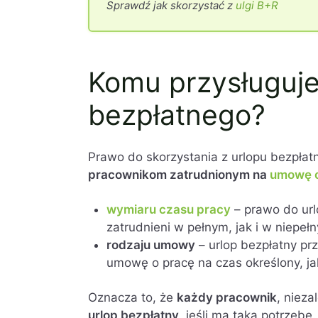
Sprawdź jak skorzystać z
ulgi B+R
Komu przysługuje
bezpłatnego?
Prawo do skorzystania z urlopu bezpła
pracownikom zatrudnionym na
umowę o
wymiaru czasu pracy
– prawo do ur
zatrudnieni w pełnym, jak i w niepe
rodzaju umowy
– urlop bezpłatny p
umowę o pracę na czas określony, jak
Oznacza to, że
każdy pracownik
, nieza
urlop bezpłatny
, jeśli ma taką potrzebę.