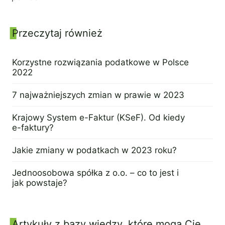
Panel boczny
Przeczytaj również
Korzystne rozwiązania podatkowe w Polsce
2022
7 marca 2023
7 najważniejszych zmian w prawie w 2023
10 lutego 2023
Krajowy System e-Faktur (KSeF). Od kiedy
e-faktury?
31 stycznia 2023
Jakie zmiany w podatkach w 2023 roku?
30 stycznia 2023
Jednoosobowa spółka z o.o. – co to jest i
jak powstaje?
31 stycznia 2023
Artykuły z bazy wiedzy, które mogą Cię