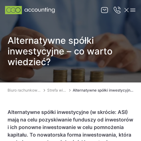
O nas
Alternatywne spółki
Oferta
inwestycyjne – co warto
Strefa wiedzy
wiedzieć?
Kontakt
Biuro rachunkowe Łódź
Strefa wiedzy
Alternatywne spółki inwestycyjne – co warto wiedzieć?
KANCELARIA PRAWNA ŁÓDŹ
Alternatywne spółki inwestycyjne (w skrócie: ASI)
mają na celu pozyskiwanie funduszy od inwestorów
i ich ponowne inwestowanie w celu pomnożenia
kapitału. To nowatorska forma inwestowania, która