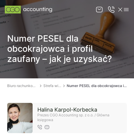
O nas
Numer PESEL dla
Oferta
obcokrajowca i profil
Strefa wiedzy
zaufany – jak je uzyskać?
Kontakt
Biuro rachunkowe Łódź
Strefa wiedzy
Numer PESEL dla obcokrajowca i profil zaufany – jak je uzyskać?
KANCELARIA PRAWNA ŁÓDŹ
Halina Karpol-Korbecka
Prezes CGO Accounting sp. z o.o. / Główna
księgowa