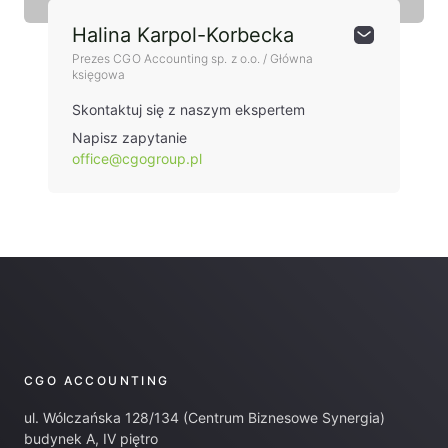
Halina Karpol-Korbecka
Prezes CGO Accounting sp. z o.o. / Główna
księgowa
Skontaktuj się z naszym ekspertem
Napisz zapytanie
office@cgogroup.pl
CGO ACCOUNTING
ul. Wólczańska 128/134 (Centrum Biznesowe Synergia)
budynek A, IV piętro