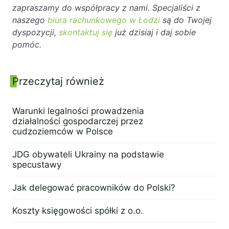
zapraszamy do współpracy z nami. Specjaliści z
naszego
biura rachunkowego w Łodzi
są do Twojej
dyspozycji,
skontaktuj się
już dzisiaj i daj sobie
pomóc.
Panel boczny
Przeczytaj również
Warunki legalności prowadzenia
działalności gospodarczej przez
cudzoziemców w Polsce
9 lutego 2023
JDG obywateli Ukrainy na podstawie
specustawy
7 lutego 2023
Jak delegować pracowników do Polski?
2 lutego 2023
Koszty księgowości spółki z o.o.
19 stycznia 2023