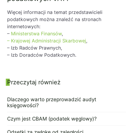
Więcej informacji na temat przedstawicieli
podatkowych można znaleźć na stronach
internetowych:
–
Ministerstwa Finansów
,
– Krajowej Administracji Skarbowej
,
– Izb Radców Prawnych,
– Izb Doradców Podatkowych.
Panel boczny
Przeczytaj również
Dlaczego warto przeprowadzić audyt
księgowości?
9 maja 2024
Czym jest CBAM (podatek węglowy)?
7 maja 2024
Odsetki za zwłokę od zaległości