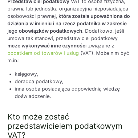
Jak powstaje uprawnienie do działania dla
Przedstawiciel podatkowy
VAT to osoba fizyczna,
przedstawiciela podatkowego VAT?
prawna lub jednostka organizacyjna nieposiadająca
Kiedy powstaje obowiązek ustanowienia
osobowości prawnej,
która została upoważniona do
przedstawiciela podatkowego VAT?
działania w imieniu i na rzecz podatnika w zakresie
Kiedy powstaje fakultatywny obowiązek
jego obowiązków podatkowych
. Dodatkowo, jeśli
ustanowienia przedstawiciela podatkowego
umowa tak stanowi, przedstawiciel podatkowy
VAT?
może wykonywać inne czynności
związane z
Odpowiedzialność przedstawiciela podatkowego
podatkiem od towarów i usług
(VAT). Może nim być
VAT
m.in.:
Przedstawiciel podatkowy a pełnomocnik
podatkowy
księgowy,
Zasady zwrotu podatku VAT a ustanowienie
doradca podatkowy,
przedstawiciela podatkowego VAT
inna osoba posiadająca odpowiednią wiedzę i
Przedstawiciel podatkowy VAT – podsumowanie
doświadczenie.
FAQ – Pytania i odpowiedzi na temat:
Przedstawiciel podatkowy VAT
Kto może zostać
przedstawicielem podatkowym
VAT?