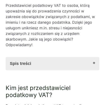
Przedstawiciel podatkowy VAT to osoba, którą
upoważnia się do prowadzenia czynności w
zakresie obowiązków związanych z podatkami, w
imieniu i na rzecz danego podatnika. Dzięki jego
usługom unikniesz m.in. stresu i niejasności
związanych z rozliczaniem się z urzędem
skarbowym. Jakie są jego obowiązki?
Odpowiadamy!
Spis treści
Kim jest przedstawiciel podatkowy VAT?
Kim jest przedstawiciel
Kto może zostać przedstawicielem podatkowym
podatkowy VAT?
VAT?
Obowiązki przedstawiciela podatkowego