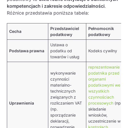
kompetencjach i zakresie odpowiedzialności
.
Różnice przedstawia poniższa tabela:
Przedstawiciel
Pełnomocnik
Cecha
podatkowy
podatkowy
Ustawa o
Podstawa prawna
podatku od
Kodeks cywilny
towarów i usług
reprezentowanie
wykonywanie
podatnika przed
czynności
organami
materialno-
podatkowymi we
technicznych
wszystkich
związanych z
czynnościach
Uprawnienia
rozliczaniem VAT
procesowych
(np.
(np.
składanie
sporządzanie
wniosków,
deklaracji,
uczestniczenie w
prowadzenie
kontrolach
,