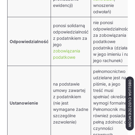
ewidencji)
wnoszenie
odwołań)
nie ponosi
ponosi solidarną
odpowiedzialności
odpowiedzialność
za zobowiązania
z podatnikiem za
Odpowiedzialność
podatkowe
jego
podatnika (działa
zobowiązania
w jego imieniu i na
podatkowe
jego rachunek)
pełnomocnictwo
udzielane jest na
OBSŁUGA CUDZOZIEMCÓW
na podstawie
piśmie, a jego
umowy zawartej
treść musi
z podatnikiem
spełniać określone
Ustanowienie
(nie jest
wymogi formalne.
wymagane żadne
Pełnomocnik musi
szczególne
również posiadać
zezwolenie)
pełną zdolność do
czynności
prawnych.