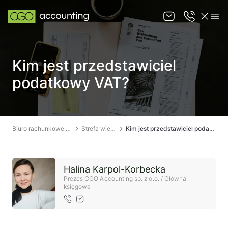
O nas
Kim jest przedstawiciel
Oferta
podatkowy VAT?
Strefa wiedzy
Kontakt
Biuro rachunkowe Łódź
Strefa wiedzy
Kim jest przedstawiciel podatkowy VAT?
KANCELARIA PRAWNA ŁÓDŹ
Halina Karpol-Korbecka
Prezes CGO Accounting sp. z o.o. / Główna
księgowa