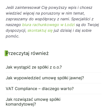
Jeśli zainteresował Cię powyższy wpis i chcesz
wiedzieć więcej na poruszony w nim temat,
zapraszamy do współpracy z nami. Specjaliści z
naszego
biura rachunkowego w Łodzi
są do Twojej
dyspozycji,
skontaktuj się
już dzisiaj i daj sobie
pomóc.
Panel boczny
Przeczytaj również
Jak wystąpić ze spółki z o.o.?
25 kwietnia 2023
Jak wypowiedzieć umowę spółki jawnej?
13 kwietnia 2023
VAT Compliance – dlaczego warto?
20 kwietnia 2023
Jak rozwiązać umowę spółki
komandytowej?