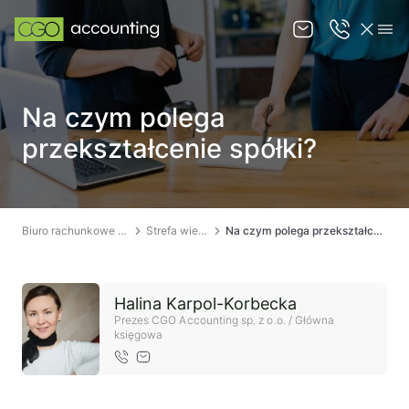
O nas
Na czym polega
Oferta
przekształcenie spółki?
Strefa wiedzy
Kontakt
Biuro rachunkowe Łódź
Strefa wiedzy
Na czym polega przekształcenie spółki?
KANCELARIA PRAWNA ŁÓDŹ
Halina Karpol-Korbecka
Prezes CGO Accounting sp. z o.o. / Główna
księgowa