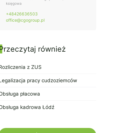
księgowa
+48426636503
office@cgogroup.pl
Przeczytaj również
Rozliczenia z ZUS
19 kwietnia 2023
Legalizacja pracy cudzoziemców
19 kwietnia 2023
Obsługa płacowa
19 kwietnia 2023
Obsługa kadrowa Łódź
19 kwietnia 2023