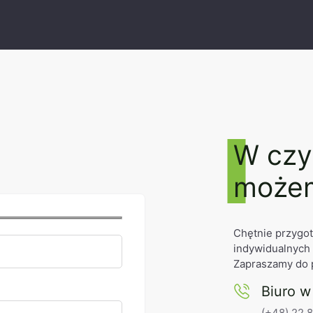
ć
W czy
może
Chętnie przygo
indywidualnych
Zapraszamy do 
Biuro w
(+48) 22 