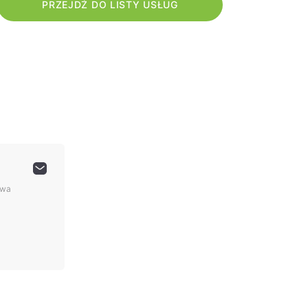
PRZEJDŹ DO LISTY USŁUG
owa