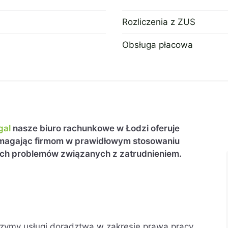
Rozliczenia z ZUS
19 kwietnia 2023
Obsługa płacowa
19 kwietnia 2023
gal
nasze biuro rachunkowe w Łodzi oferuje
omagając firmom w prawidłowym stosowaniu
ch problemów związanych z zatrudnieniem.
ymy usługi doradztwa w zakresie prawa pracy,