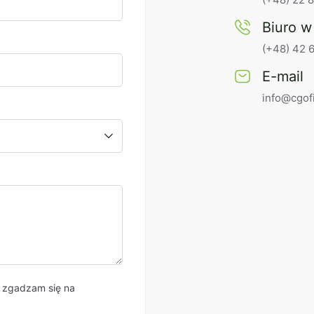
Biuro w
(+48) 42 
E-mail
info@cgof
i zgadzam się na