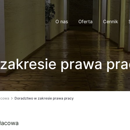
O nas
Oferta
Cennik
zakresie prawa pra
acowa
Doradztwo w zakresie prawa pracy
płacowa