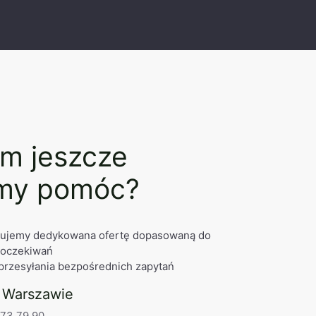
m jeszcze
my pomóc?
tujemy dedykowana ofertę dopasowaną do
 oczekiwań
przesyłania bezpośrednich zapytań
 Warszawie
873 79 90