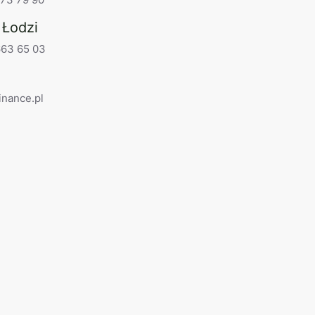
 Łodzi
663 65 03
inance.pl