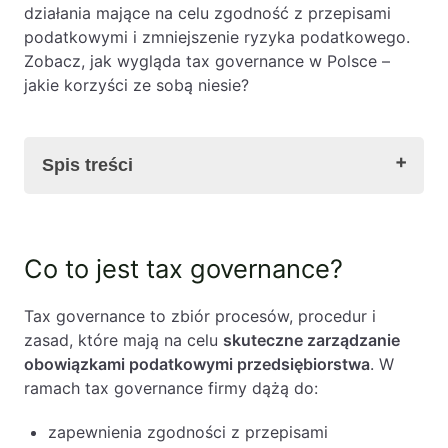
działania mające na celu zgodność z przepisami
podatkowymi i zmniejszenie ryzyka podatkowego.
Zobacz, jak wygląda tax governance w Polsce –
jakie korzyści ze sobą niesie?
Spis treści
Co to jest tax governance?
Co to jest tax governance?
Elementy skutecznego zarządzania podatkami
Korzyści płynące z tax governance w Polsce
Tax governance to zbiór procesów, procedur i
Kluczowe elementy tax governance w Polsce i
zasad, które mają na celu
skuteczne zarządzanie
ich znaczenie
obowiązkami podatkowymi przedsiębiorstwa
. W
Wyzwania związane z tax governance w Polsce
ramach tax governance firmy dążą do:
Praktyczne porady dla firm
Tax governance w Polsce – podsumowanie
zapewnienia zgodności z przepisami
FAQ – pytania i odpowiedzi