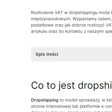
Rozliczenie VAT w dropshippingu może 
międzynarodowych. Wyjaśniamy zatem, j
podatkowe oraz jak dobrze rozliczyć V
artykułu oraz do kontaktu z naszymi spe
Spis treści
Co to jest dropshipping?
Co to jest dropsh
Modele sprzedaży w dropshippingu
Jak rozliczyć VAT w dropshippingu?
Dropshipping z Chin a VAT
Dropshipping
to model sprzedaży, w kt
Dropshipping do USA z Polski
stronie internetowej lub platformie e-co
Dropshipping na platformach e-com