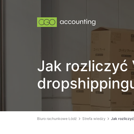
Jak rozliczyć
dropshipping
Biuro rachunkowe Łódź
Strefa wiedzy
Jak rozliczy