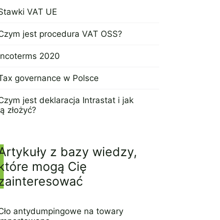
Stawki VAT UE
30 lipca 2024
Czym jest procedura VAT OSS?
25 lipca 2024
Incoterms 2020
23 lipca 2024
Tax governance w Polsce
6 sierpnia 2024
Czym jest deklaracja Intrastat i jak
ją złożyć?
1 sierpnia 2024
Artykuły z bazy wiedzy,
które mogą Cię
zainteresować
Cło antydumpingowe na towary