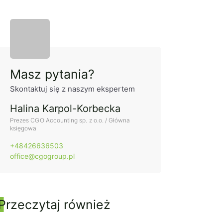
Panel boczny
Masz pytania?
Skontaktuj się z naszym ekspertem
Halina Karpol-Korbecka
Prezes CGO Accounting sp. z o.o. / Główna
księgowa
+48426636503
office@cgogroup.pl
Przeczytaj również