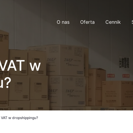
O nas
Oferta
Cennik
 VAT w
u?
ć VAT w dropshippingu?