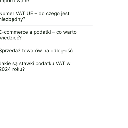
importowane
11 lipca 2024
Numer VAT UE – do czego jest
niezbędny?
4 lipca 2024
E-commerce a podatki – co warto
wiedzieć?
13 czerwca 2024
Sprzedaż towarów na odległość
11 czerwca 2024
Jakie są stawki podatku VAT w
2024 roku?
6 czerwca 2024