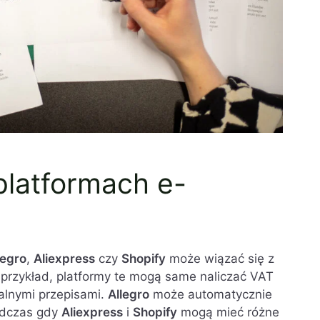
platformach e-
legro
,
Aliexpress
czy
Shopify
może wiązać się z
rzykład, platformy te mogą same naliczać VAT
alnymi przepisami.
Allegro
może automatycznie
podczas gdy
Aliexpress
i
Shopify
mogą mieć różne