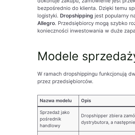
dokonuje zakupu, zamówienie jest prze
Kluczowe elementy rozliczania VAT 
bezpośrednio do klienta. Dzięki temu 
Dropshipping a VAT – wyzwania i naj
logistyki.
Dropshipping
jest popularny n
Rozliczenie VAT w dropshippingu –
Allegro
. Przedsiębiorcy mogą szybko ro
FAQ – Najczęściej zadawane pytania 
konieczności inwestowania w duże zapa
Modele sprzedaż
W ramach dropshippingu funkcjonują d
przez przedsiębiorców.
Nazwa modelu
Opis
Sprzedaż jako
Dropshipper zbiera zamów
pośrednik
dystrybutora, a następni
handlowy