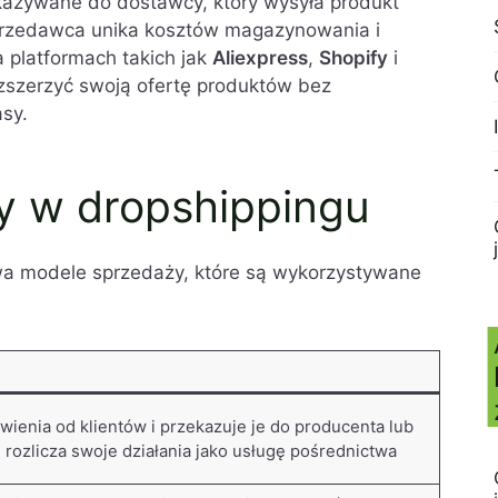
kazywane do dostawcy, który wysyła produkt
w dropshippingu
sprzedawca unika kosztów magazynowania i
lepsze praktyki
a platformach takich jak
Aliexpress
,
Shopify
i
 podsumowanie
zszerzyć swoją ofertę produktów bez
na temat: Rozliczenie VAT w dropshippingu
sy.
y w dropshippingu
wa modele sprzedaży, które są wykorzystywane
ienia od klientów i przekazuje je do producenta lub
e rozlicza swoje działania jako usługę pośrednictwa