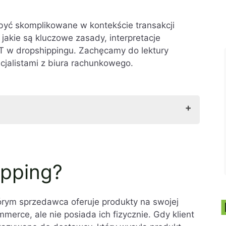
być skomplikowane w kontekście transakcji
akie są kluczowe zasady, interpretacje
AT w dropshippingu. Zachęcamy do lektury
cjalistami z biura rachunkowego.
ipping?
órym sprzedawca oferuje produkty na swojej
mmerce, ale nie posiada ich fizycznie. Gdy klient
merce