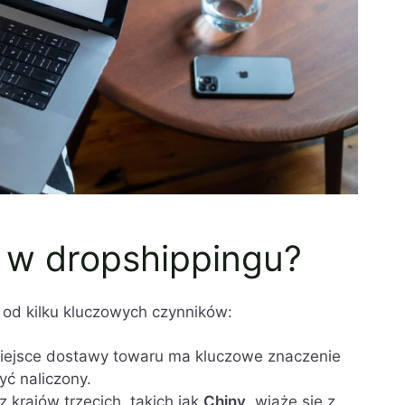
T w dropshippingu?
 od kilku kluczowych czynników:
iejsce dostawy towaru ma kluczowe znaczenie
yć naliczony.
 krajów trzecich, takich jak
Chiny
, wiąże się z