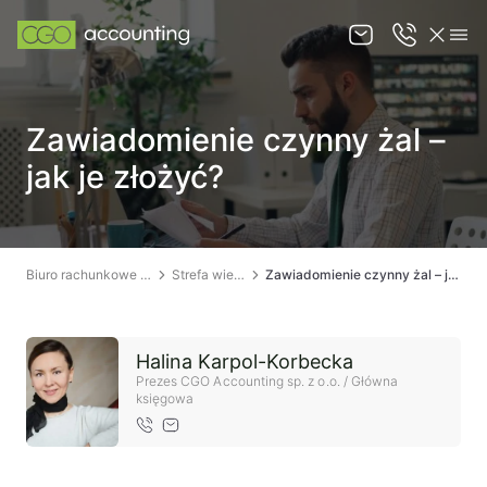
O nas
Zawiadomienie czynny żal –
Oferta
jak je złożyć?
Strefa wiedzy
Kontakt
Biuro rachunkowe Łódź
Strefa wiedzy
Zawiadomienie czynny żal – jak je złożyć?
KANCELARIA PRAWNA ŁÓDŹ
Halina Karpol-Korbecka
Prezes CGO Accounting sp. z o.o. / Główna
księgowa