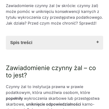
Zawiadomienie czynny żal (w skrócie: czynny żal)
może pomóc w uniknięciu konsekwencji karnych z
tytułu wykroczenia czy przestępstwa podatkowego.
Jak działa? Przed czym może chronić? Sprawdź!
Spis treści
Zawiadomienie czynny żal – co to jest?
Zawiadomienie czynny żal – co
W jakich sytuacjach ma zastosowanie
to jest?
zawiadomienie czynny żal?
Kto może skorzystać z czynnego żalu?
W jakiej formie złożyć zawiadomienie czynny
Czynny żal to instytucja prawna w prawie
żal?
podatkowym, która umożliwia osobom, które
Jak napisać zawiadomienie czynny żal?
popełniły
wykroczenia skarbowe lub przestępstwa
Czynny żal – załączniki do zawiadomienia
skarbowe,
uniknięcie odpowiedzialności
karno-