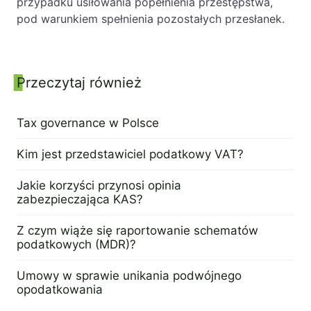
przypadku usiłowania popełnienia przestępstwa,
pod warunkiem spełnienia pozostałych przesłanek.
Panel boczny
Przeczytaj również
Tax governance w Polsce
6 sierpnia 2024
Kim jest przedstawiciel podatkowy VAT?
16 maja 2024
Jakie korzyści przynosi opinia
zabezpieczająca KAS?
18 kwietnia 2024
Z czym wiąże się raportowanie schematów
podatkowych (MDR)?
16 kwietnia 2024
Umowy w sprawie unikania podwójnego
opodatkowania