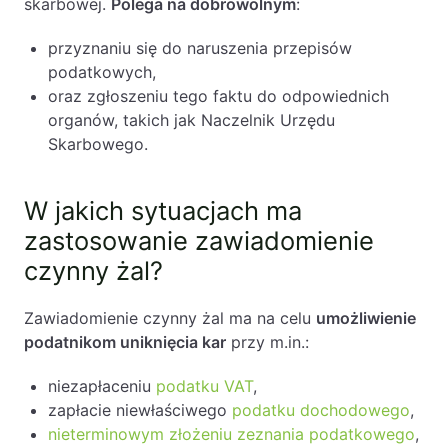
Warunki skuteczności czynnego żalu?
skarbowej.
Polega na dobrowolnym
:
Czy zawiadomienie czynny żal może być
nieskuteczne?
przyznaniu się do naruszenia przepisów
Gdzie złożyć zawiadomienie czynny żal?
podatkowych,
Jaki jest termin na skorzystanie z czynnego
oraz zgłoszeniu tego faktu do odpowiednich
żalu?
organów, takich jak Naczelnik Urzędu
Skutki złożenia czynnego żalu
Skarbowego.
Zawiadomienie czynny żal – podsumowanie
FAQ – Pytania i odpowiedzi
W jakich sytuacjach ma
zastosowanie zawiadomienie
czynny żal?
Zawiadomienie czynny żal ma na celu
umożliwienie
podatnikom uniknięcia kar
przy m.in.:
niezapłaceniu
podatku VAT
,
zapłacie niewłaściwego
podatku dochodowego
,
nieterminowym złożeniu zeznania podatkowego
,